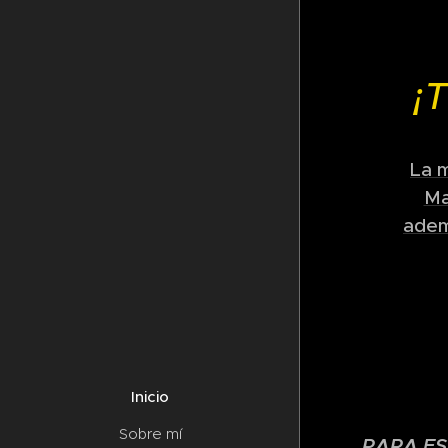
¡
La m
Ma
adem
Inicio
Sobre mí
PARA ES