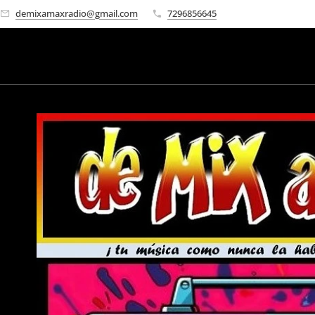
demixamaxradio@gmail.com
7296856645