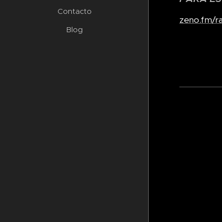
Contacto
zeno.fm/ra
Blog