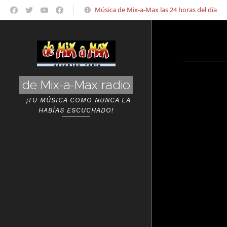
Música de Mix-a-Max las 24 horas del día
de Mix-a-Max radio
¡TU MÚSICA COMO NUNCA LA
HABÍAS ESCUCHADO!